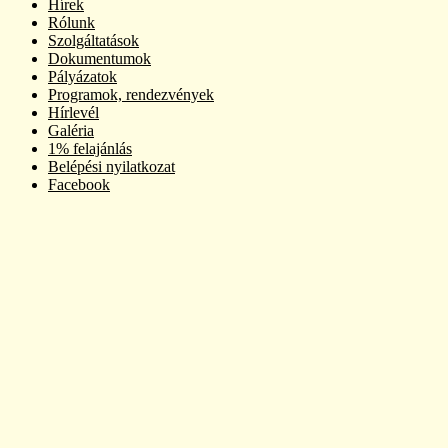
Hírek
Rólunk
Szolgáltatások
Dokumentumok
Pályázatok
Programok, rendezvények
Hírlevél
Galéria
1% felajánlás
Belépési nyilatkozat
Facebook