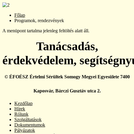
Főlap
Programok, rendezvények
A menüpont tartalma jelenleg feltöltés alatt áll.
Tanácsadás,
érdekvédelem, segítségny
© ÉFOÉSZ Értelmi Sérültek Somogy Megyei Egyesülete 7400
Kaposvár, Bárczi Gusztáv utca 2.
Kezdőlap
Hírek
Rólunk
Szolgáltatások
Dokumentumok
Pályázatok