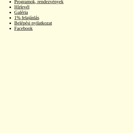
Programok, rendezvények
Hírlevél
Galéria
1% felajánlás
Belépési nyilatkozat
Facebook