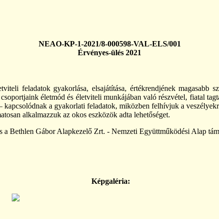
NEAO-KP-1-2021/8-000598-VAL-ELS/001
Érvényes-ülés 2021
tviteli feladatok gyakorlása, elsajátítása, értékrendjének magasabb sz
 csoportjaink életmód és életviteli munkájában való részvétel, fiatal 
– kapcsolódnak a gyakorlati feladatok, miközben felhívjuk a veszélyekr
atosan alkalmazzuk az okos eszközök adta lehetőséget.
a Bethlen Gábor Alapkezelő Zrt. - Nemzeti Együttműködési Alap tám
Képgaléria: