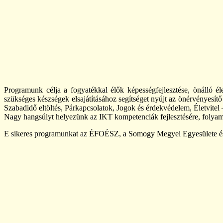
Programunk célja a fogyatékkal élők képességfejlesztése, önálló éle
szükséges készségek elsajátításához segítséget nyújt az önérvényesítő
Szabadidő eltöltés, Párkapcsolatok, Jogok és érdekvédelem, Életvitel 
Nagy hangsúlyt helyezünk az IKT kompetenciák fejlesztésére, folyam
E sikeres programunkat az ÉFOÉSZ, a Somogy Megyei Egyesülete és 