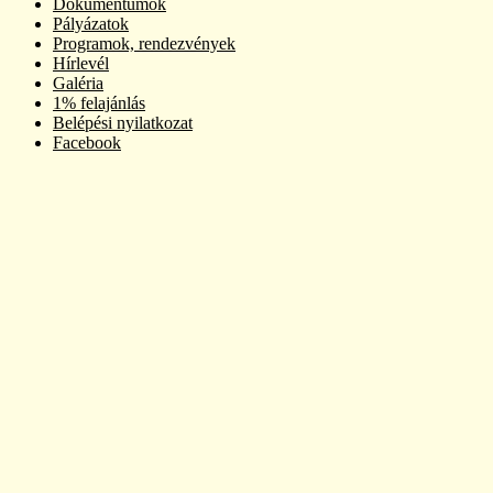
Dokumentumok
Pályázatok
Programok, rendezvények
Hírlevél
Galéria
1% felajánlás
Belépési nyilatkozat
Facebook