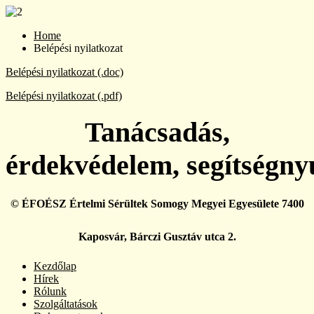
Home
Belépési nyilatkozat
Belépési nyilatkozat (.doc)
Belépési nyilatkozat (.pdf)
Tanácsadás,
érdekvédelem, segítségny
© ÉFOÉSZ Értelmi Sérültek Somogy Megyei Egyesülete 7400
Kaposvár, Bárczi Gusztáv utca 2.
Kezdőlap
Hírek
Rólunk
Szolgáltatások