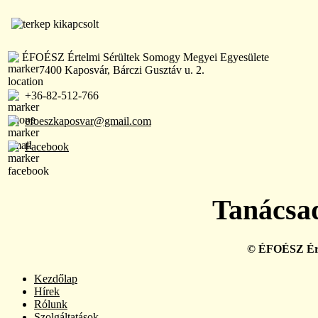
ÉFOÉSZ Értelmi Sérültek Somogy Megyei Egyesülete
7400 Kaposvár, Bárczi Gusztáv u. 2.
+36-82-512-766
efoeszkaposvar@gmail.com
Facebook
Tanácsad
© ÉFOÉSZ Érte
Kezdőlap
Hírek
Rólunk
Szolgáltatások