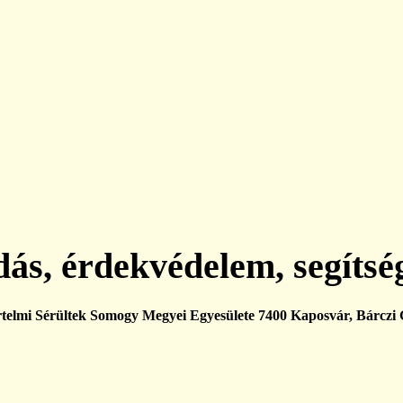
ás, érdekvédelem, segítsé
lmi Sérültek Somogy Megyei Egyesülete 7400 Kaposvár, Bárczi G