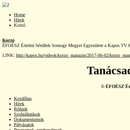
Home
Hírek
Korzó
Korzó
ÉFOÉSZ Értelmi Sérültek Somogy Megyei Egyesülete a Kapos TV 
LINK:
http://kapos.hu/videok/korzo_magazin/2017-06-02/korzo_ma
Tanácsad
© ÉFOÉSZ Érte
Kezdőlap
Hírek
Rólunk
Szolgáltatások
Dokumentumok
Pályázatok
Programok, rendezvények