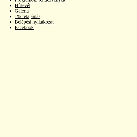
Hírlevél
Galéria
1% felajánlás
Belépési nyilatkozat
Facebook